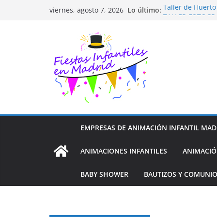
Saltar
Lo último:
Taller de Huert
viernes, agosto 7, 2026
al
TALLER FOTOGR
Cluedo Virtual p
contenido
Trivial Virtual p
Diseño de Moda 
EMPRESAS DE ANIMACIÓN INFANTIL MAD
ANIMACIONES INFANTILES
ANIMACIÓ
BABY SHOWER
BAUTIZOS Y COMUNI