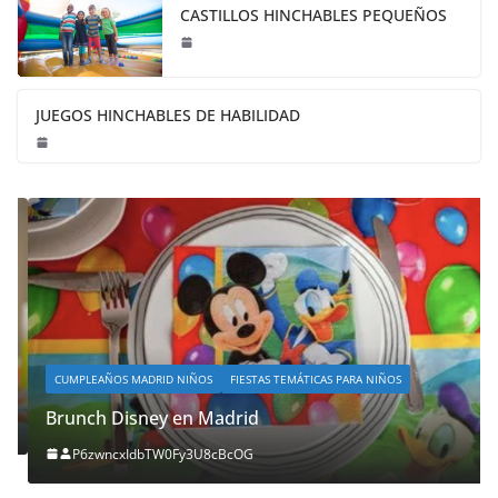
CASTILLOS HINCHABLES PEQUEÑOS
JUEGOS HINCHABLES DE HABILIDAD
CUMPLEAÑOS MADRID NIÑOS
FIESTAS TEMÁTICAS PARA NIÑOS
Brunch Disney en Madrid
P6zwncxIdbTW0Fy3U8cBcOG