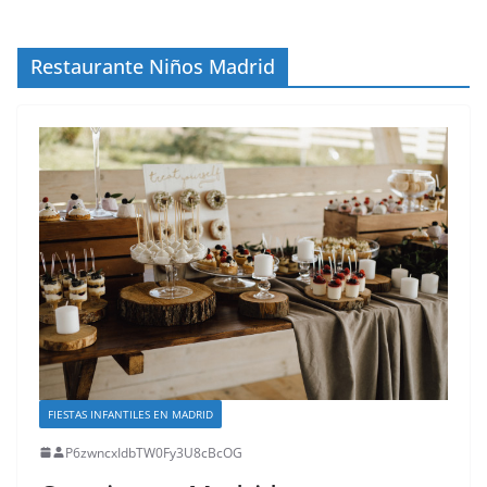
Restaurante Niños Madrid
FIESTAS INFANTILES EN MADRID
P6zwncxIdbTW0Fy3U8cBcOG