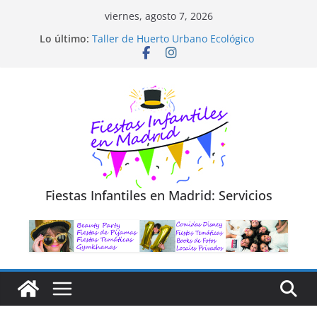
Saltar
viernes, agosto 7, 2026
al
Diseño de Moda y Reciclaje de Prendas
Lo último:
Taller de Huerto Urbano Ecológico
contenido
TALLER FOTOGRAFÍA LA NATURALEZA
Cluedo Virtual para Niños
Trivial Virtual para niños
Fiestas Infantiles en Madrid: Servicios