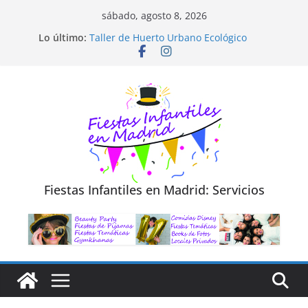
Saltar
sábado, agosto 8, 2026
al
Diseño de Moda y Reciclaje de Prendas
Lo último:
Taller de Huerto Urbano Ecológico
contenido
TALLER FOTOGRAFÍA LA NATURALEZA
Cluedo Virtual para Niños
Trivial Virtual para niños
Fiestas Infantiles en Madrid: Servicios