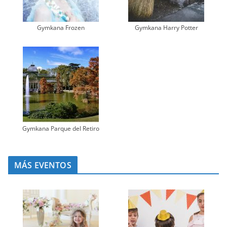
Gymkana Frozen
Gymkana Harry Potter
Gymkana Parque del Retiro
MÁS EVENTOS