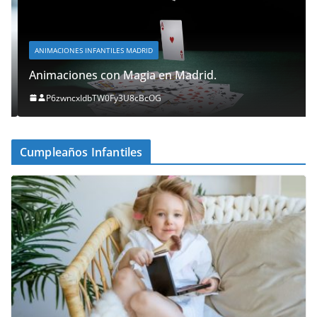
ANIMACIONES INFANTILES MADRID
Animaciones con Magia en Madrid.
P6zwncxIdbTW0Fy3U8cBcOG
Cumpleaños Infantiles