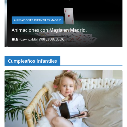
ANIMACIONES INFANTILES MADRID
Animaciones con Magia en Madrid.
P6zwncxIdbTW0Fy3U8cBcOG
Cumpleaños Infantiles