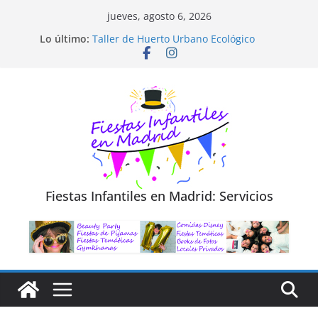
Saltar
jueves, agosto 6, 2026
al
Lo último:
Taller de Huerto Urbano Ecológico
contenido
TALLER FOTOGRAFÍA LA NATURALEZA
Cluedo Virtual para Niños
Trivial Virtual para niños
Diseño de Moda y Reciclaje de Prendas
Fiestas Infantiles en Madrid: Servicios