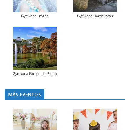
Gymkana Frozen
Gymkana Harry Potter
Gymkana Parque del Retiro
MÁS EVENTOS