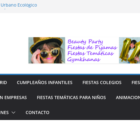
o Urbano Ecológico
AFÍA LA NATURALEZA
ara Niños
ara niños
y Reciclaje de Prendas
RID
CUMPLEAÑOS INFANTILES
FIESTAS COLEGIOS
FIE
N EMPRESAS
FIESTAS TEMÁTICAS PARA NIÑOS
ANIMACION
ONES
CONTACTO