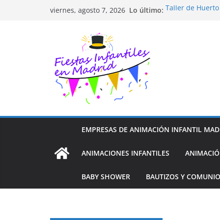
Saltar
Lo último:
Taller de Huert
viernes, agosto 7, 2026
al
TALLER FOTOGR
Cluedo Virtual p
contenido
Trivial Virtual p
Diseño de Moda 
EMPRESAS DE ANIMACIÓN INFANTIL MAD
ANIMACIONES INFANTILES
ANIMACIÓ
BABY SHOWER
BAUTIZOS Y COMUNI