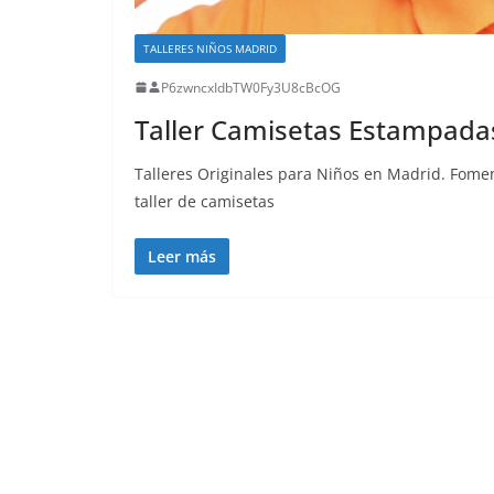
TALLERES NIÑOS MADRID
P6zwncxIdbTW0Fy3U8cBcOG
Taller Camisetas Estampada
Talleres Originales para Niños en Madrid. Fomen
taller de camisetas
Leer más