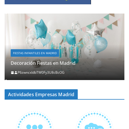
FIESTAS INFANTILES EN MADRID
Decoración Fiestas en Madrid
P6zwncxIdbTW0Fy3U8cBcOG
Actividades Empresas Madrid