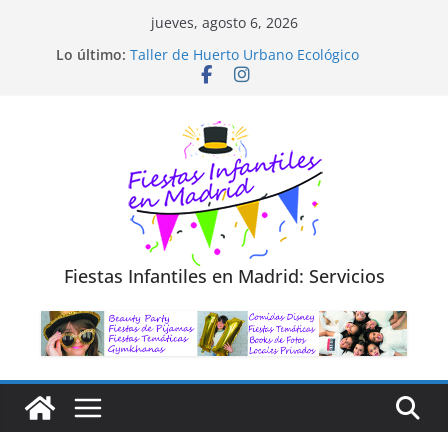
Saltar
jueves, agosto 6, 2026
al
Diseño de Moda y Reciclaje de Prendas
Lo último:
Taller de Huerto Urbano Ecológico
contenido
TALLER FOTOGRAFÍA LA NATURALEZA
Cluedo Virtual para Niños
Trivial Virtual para niños
Fiestas Infantiles en Madrid: Servicios