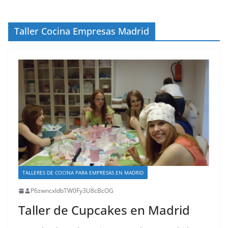
Taller Cocina Empresas Madrid
TALLERES DE COCINA PARA EMPRESAS EN MADRID
P6zwncxIdbTW0Fy3U8cBcOG
Taller de Cupcakes en Madrid