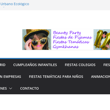
o Urbano Ecológico
AFÍA LA NATURALEZA
ara Niños
ara niños
y Reciclaje de Prendas
RID
CUMPLEAÑOS INFANTILES
FIESTAS COLEGIOS
FIE
N EMPRESAS
FIESTAS TEMÁTICAS PARA NIÑOS
ANIMACION
ONES
CONTACTO