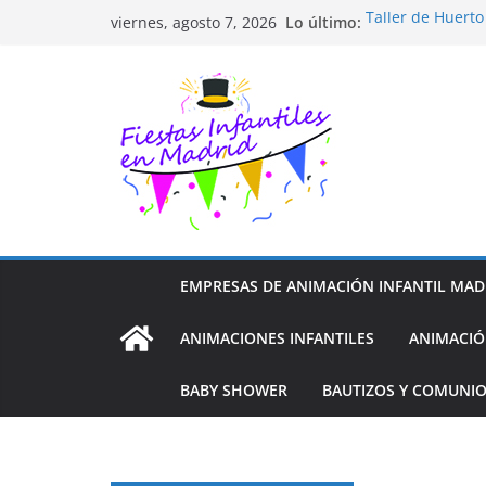
Saltar
Lo último:
Taller de Huert
viernes, agosto 7, 2026
al
TALLER FOTOGR
Cluedo Virtual p
contenido
Trivial Virtual p
Diseño de Moda 
EMPRESAS DE ANIMACIÓN INFANTIL MAD
ANIMACIONES INFANTILES
ANIMACIÓ
BABY SHOWER
BAUTIZOS Y COMUNI