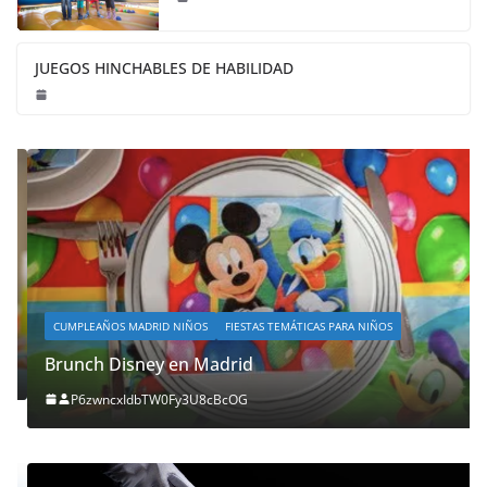
JUEGOS HINCHABLES DE HABILIDAD
CUMPLEAÑOS MADRID NIÑOS
FIESTAS TEMÁTICAS PARA NIÑOS
Brunch Disney en Madrid
P6zwncxIdbTW0Fy3U8cBcOG