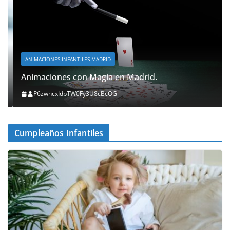
ANIMACIONES INFANTILES MADRID
Animaciones con Magia en Madrid.
P6zwncxIdbTW0Fy3U8cBcOG
Cumpleaños Infantiles