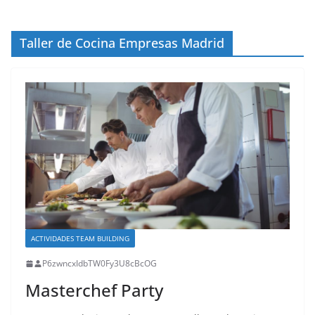
Taller de Cocina Empresas Madrid
ACTIVIDADES TEAM BUILDING
P6zwncxIdbTW0Fy3U8cBcOG
Masterchef Party