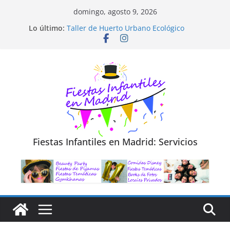
Saltar
domingo, agosto 9, 2026
al
Diseño de Moda y Reciclaje de Prendas
Lo último:
Taller de Huerto Urbano Ecológico
contenido
TALLER FOTOGRAFÍA LA NATURALEZA
Cluedo Virtual para Niños
Trivial Virtual para niños
Fiestas Infantiles en Madrid: Servicios