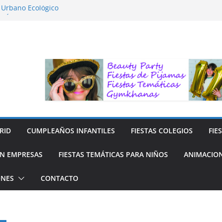
o Urbano Ecológico
AFÍA LA NATURALEZA
ara Niños
ara niños
y Reciclaje de Prendas
RID
CUMPLEAÑOS INFANTILES
FIESTAS COLEGIOS
FIE
N EMPRESAS
FIESTAS TEMÁTICAS PARA NIÑOS
ANIMACION
ONES
CONTACTO