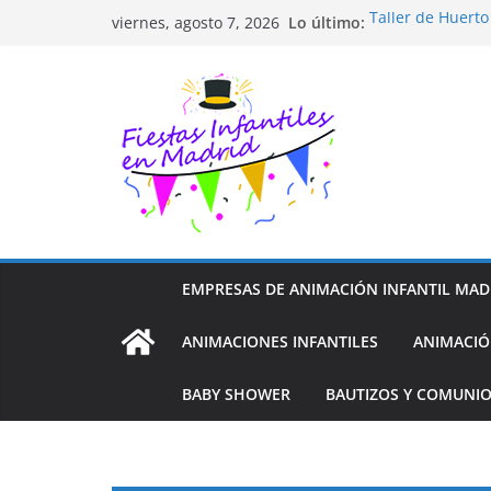
Saltar
Lo último:
Taller de Huert
viernes, agosto 7, 2026
al
TALLER FOTOGR
Cluedo Virtual p
contenido
Trivial Virtual p
Diseño de Moda 
EMPRESAS DE ANIMACIÓN INFANTIL MAD
ANIMACIONES INFANTILES
ANIMACIÓ
BABY SHOWER
BAUTIZOS Y COMUNI