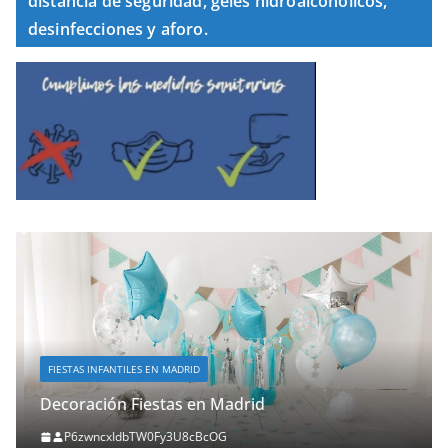
distancia de seguridad, geles hidroalcohólicos,
desinfecciones y aforo.
FIESTAS INFANTILES EN MADRID
Decoración Fiestas en Madrid
P6zwncxIdbTW0Fy3U8cBcOG