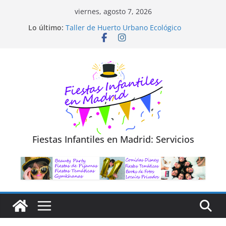
Saltar
viernes, agosto 7, 2026
al
Diseño de Moda y Reciclaje de Prendas
Lo último:
Taller de Huerto Urbano Ecológico
contenido
TALLER FOTOGRAFÍA LA NATURALEZA
Cluedo Virtual para Niños
Trivial Virtual para niños
Fiestas Infantiles en Madrid: Servicios