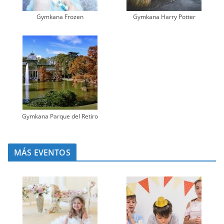
Gymkana Frozen
Gymkana Harry Potter
Gymkana Parque del Retiro
MÁS EVENTOS