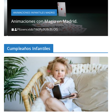
ANIMACIONES INFANTILES MADRID
Animaciones con Magia en Madrid.
P6zwncxIdbTW0Fy3U8cBcOG
Cumpleaños Infantiles