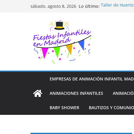
Saltar
Lo último:
Taller de Huert
sábado, agosto 8, 2026
al
TALLER FOTOGR
Cluedo Virtual p
contenido
Trivial Virtual p
Diseño de Moda 
EMPRESAS DE ANIMACIÓN INFANTIL MAD
ANIMACIONES INFANTILES
ANIMACIÓ
BABY SHOWER
BAUTIZOS Y COMUNI