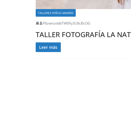
TALLERES NIÑOS MADRID
P6zwncxIdbTW0Fy3U8cBcOG
TALLER FOTOGRAFÍA LA NA
Leer más