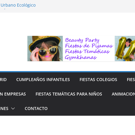
o Urbano Ecológico
AFÍA LA NATURALEZA
ara Niños
ara niños
y Reciclaje de Prendas
RID
CUMPLEAÑOS INFANTILES
FIESTAS COLEGIOS
FIE
N EMPRESAS
FIESTAS TEMÁTICAS PARA NIÑOS
ANIMACION
ONES
CONTACTO