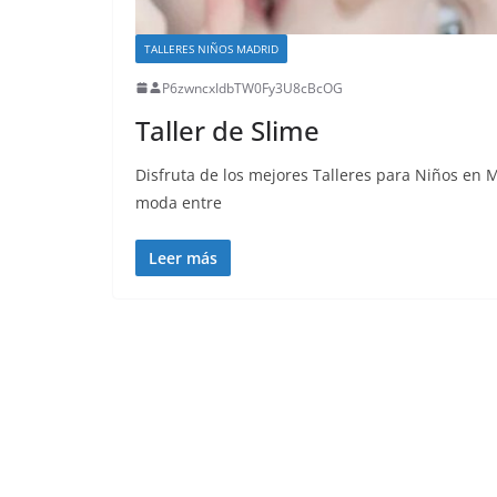
TALLERES NIÑOS MADRID
P6zwncxIdbTW0Fy3U8cBcOG
Taller de Slime
Disfruta de los mejores Talleres para Niños en 
moda entre
Leer más