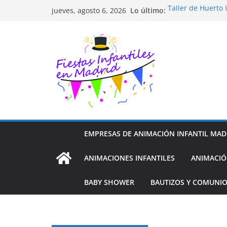
Saltar
Lo último:
Taller de Huerto
jueves, agosto 6, 2026
al
TALLER FOTOGRA
Cluedo Virtual p
contenido
Trivial Virtual pa
Diseño de Moda y
EMPRESAS DE ANIMACIÓN INFANTIL MAD
ANIMACIONES INFANTILES
ANIMACIÓ
BABY SHOWER
BAUTIZOS Y COMUNI