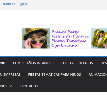
 Urbano Ecológico
FÍA LA NATURALEZA
ara Niños
ra niños
 Reciclaje de Prendas
RID
CUMPLEAÑOS INFANTILES
FIESTAS COLEGIOS
FIE
N EMPRESAS
FIESTAS TEMÁTICAS PARA NIÑOS
ANIMACION
ONES
CONTACTO