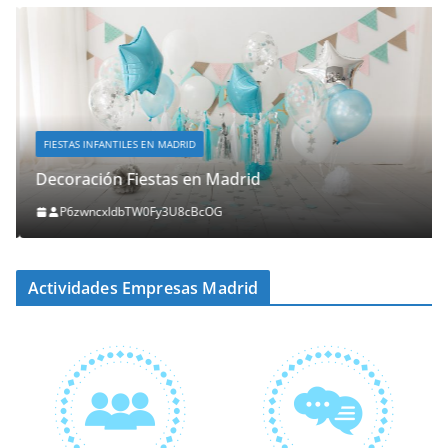
FIESTAS INFANTILES EN MADRID
Decoración Fiestas en Madrid
P6zwncxIdbTW0Fy3U8cBcOG
Actividades Empresas Madrid