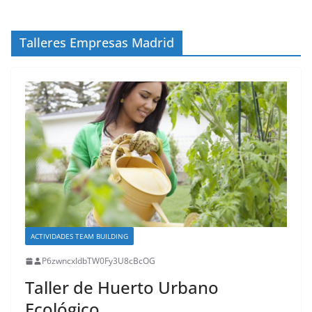
Talleres Empresas Madrid
ACTIVIDADES TEAM BUILDING
P6zwncxIdbTW0Fy3U8cBcOG
Taller de Huerto Urbano
Ecológico