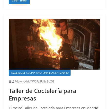
Leer más
TALLERES DE COCINA PARA EMPRESAS EN MADRID
P6zwncxIdbTW0Fy3U8cBcOG
Taller de Coctelería para
Empresas
El mejor Taller de Coctelería para Empresas en Madrid.