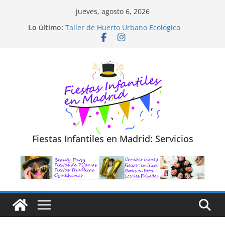
Saltar
jueves, agosto 6, 2026
al
Diseño de Moda y Reciclaje de Prendas
Lo último:
Taller de Huerto Urbano Ecológico
contenido
TALLER FOTOGRAFÍA LA NATURALEZA
Cluedo Virtual para Niños
Trivial Virtual para niños
Fiestas Infantiles en Madrid: Servicios