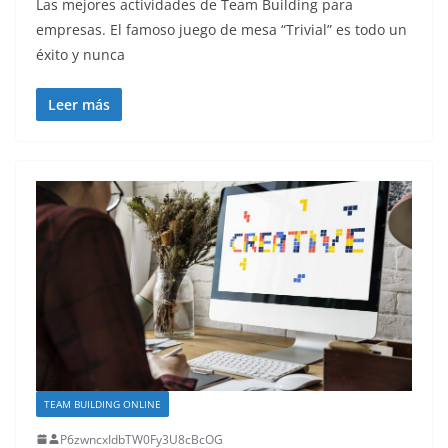
Las mejores actividades de Team Building para
empresas. El famoso juego de mesa “Trivial” es todo un
éxito y nunca
Leer más
TEAM BUILDING ONLINE
P6zwncxIdbTW0Fy3U8cBcOG