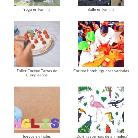
Yoga en Familia
Baile en Familia
Taller Cocina: Tartas de
Cocina: Hamburguesas variadas
Cumpleaños
Juegos en Inglés
¿Quién sabe más de animales?