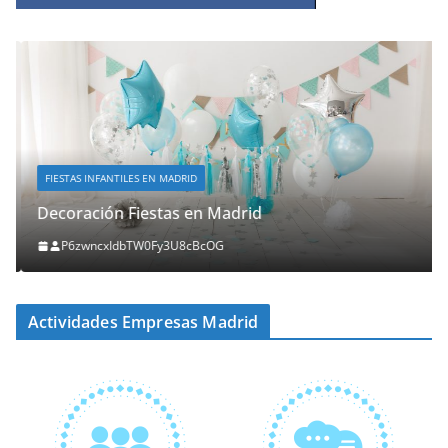
FIESTAS INFANTILES EN MADRID
Decoración Fiestas en Madrid
P6zwncxIdbTW0Fy3U8cBcOG
Actividades Empresas Madrid