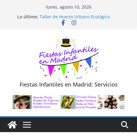
Saltar
lunes, agosto 10, 2026
al
Diseño de Moda y Reciclaje de Prendas
Lo último:
Taller de Huerto Urbano Ecológico
contenido
TALLER FOTOGRAFÍA LA NATURALEZA
Cluedo Virtual para Niños
Trivial Virtual para niños
Fiestas Infantiles en Madrid: Servicios