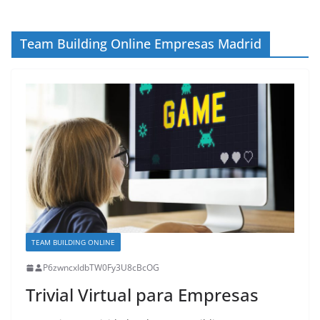
Team Building Online Empresas Madrid
TEAM BUILDING ONLINE
P6zwncxIdbTW0Fy3U8cBcOG
Trivial Virtual para Empresas