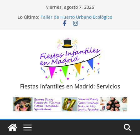
Saltar
viernes, agosto 7, 2026
al
Diseño de Moda y Reciclaje de Prendas
Lo último:
Taller de Huerto Urbano Ecológico
contenido
TALLER FOTOGRAFÍA LA NATURALEZA
Cluedo Virtual para Niños
Trivial Virtual para niños
Fiestas Infantiles en Madrid: Servicios