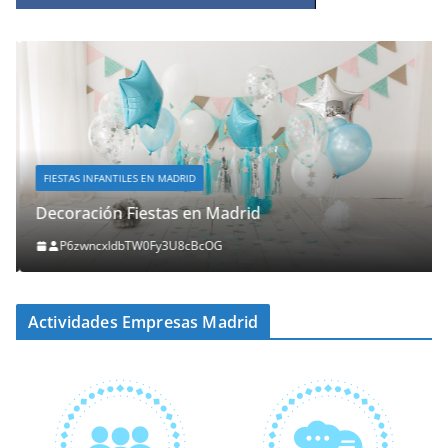
FIESTAS INFANTILES EN MADRID
Decoración Fiestas en Madrid
P6zwncxIdbTW0Fy3U8cBcOG
Actividades Empresas Madrid