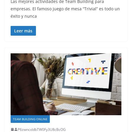
Las mejores actividades de Team Building para
empresas. El famoso juego de mesa “Trivial” es todo un
éxito y nunca
Leer más
TEAM BUILDING ONLINE
P6zwncxIdbTW0Fy3U8cBcOG