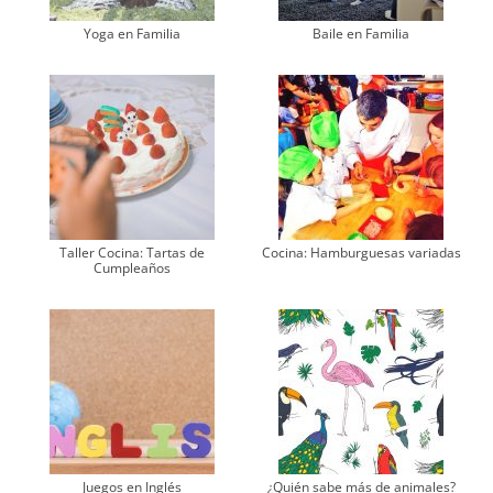
Yoga en Familia
Baile en Familia
Taller Cocina: Tartas de
Cocina: Hamburguesas variadas
Cumpleaños
Juegos en Inglés
¿Quién sabe más de animales?