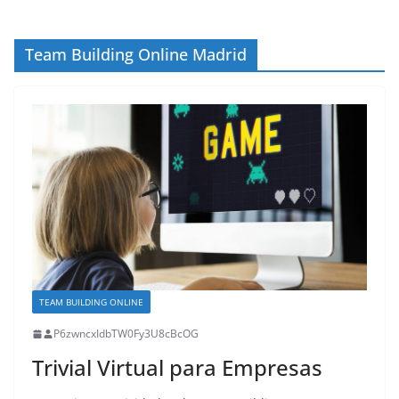
Team Building Online Madrid
TEAM BUILDING ONLINE
P6zwncxIdbTW0Fy3U8cBcOG
Trivial Virtual para Empresas