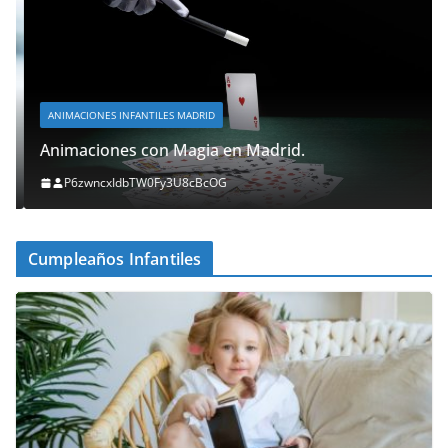
ANIMACIONES INFANTILES MADRID
Animaciones con Magia en Madrid.
P6zwncxIdbTW0Fy3U8cBcOG
Cumpleaños Infantiles