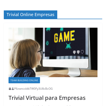
Trivial Online Empresas
TEAM BUILDING ONLINE
P6zwncxIdbTW0Fy3U8cBcOG
Trivial Virtual para Empresas