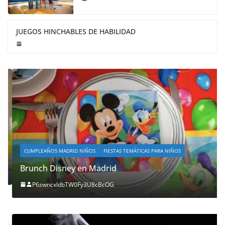
JUEGOS HINCHABLES DE HABILIDAD
CUMPLEAÑOS MADRID NIÑOS
FIESTAS TEMÁTICAS PARA NIÑOS
Brunch Disney en Madrid
P6zwncxIdbTW0Fy3U8cBcOG