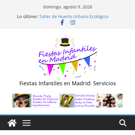
Saltar
domingo, agosto 9, 2026
al
Diseño de Moda y Reciclaje de Prendas
Lo último:
Taller de Huerto Urbano Ecológico
contenido
TALLER FOTOGRAFÍA LA NATURALEZA
Cluedo Virtual para Niños
Trivial Virtual para niños
Fiestas Infantiles en Madrid: Servicios