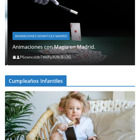
ANIMACIONES INFANTILES MADRID
Animaciones con Magia en Madrid.
P6zwncxIdbTW0Fy3U8cBcOG
Cumpleaños Infantiles