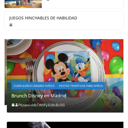
JUEGOS HINCHABLES DE HABILIDAD
CUMPLEAÑOS MADRID NIÑOS
FIESTAS TEMÁTICAS PARA NIÑOS
Brunch Disney en Madrid
P6zwncxIdbTW0Fy3U8cBcOG