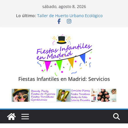
Saltar
sábado, agosto 8, 2026
al
Diseño de Moda y Reciclaje de Prendas
Lo último:
Taller de Huerto Urbano Ecológico
contenido
TALLER FOTOGRAFÍA LA NATURALEZA
Cluedo Virtual para Niños
Trivial Virtual para niños
Fiestas Infantiles en Madrid: Servicios