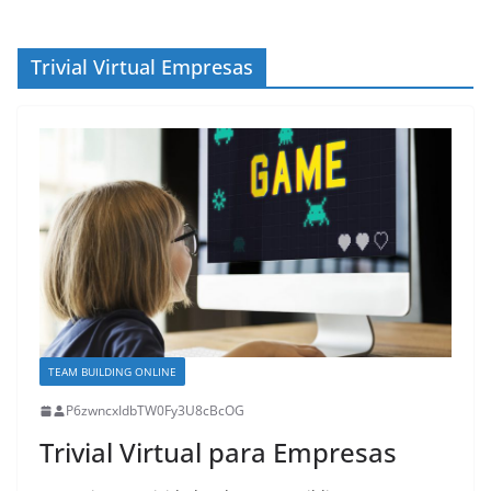
Trivial Virtual Empresas
TEAM BUILDING ONLINE
P6zwncxIdbTW0Fy3U8cBcOG
Trivial Virtual para Empresas