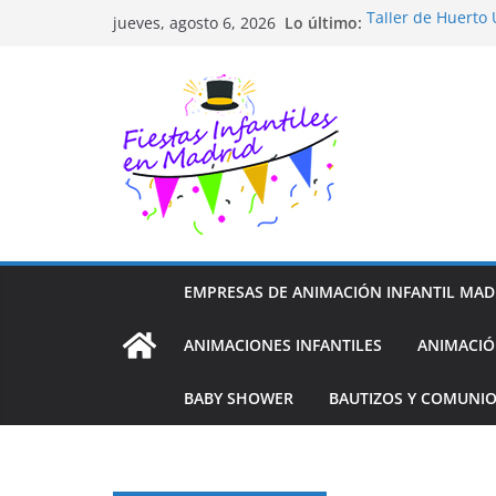
Saltar
Lo último:
Taller de Huerto
jueves, agosto 6, 2026
al
TALLER FOTOGRA
Cluedo Virtual p
contenido
Trivial Virtual pa
Diseño de Moda y
EMPRESAS DE ANIMACIÓN INFANTIL MAD
ANIMACIONES INFANTILES
ANIMACIÓ
BABY SHOWER
BAUTIZOS Y COMUNI