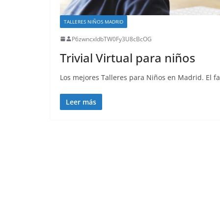
TALLERES NIÑOS MADRID
P6zwncxIdbTW0Fy3U8cBcOG
Trivial Virtual para niños
Los mejores Talleres para Niños en Madrid. El f
Leer más