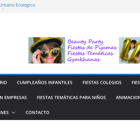
 Urbano Ecológico
FÍA LA NATURALEZA
ara Niños
ra niños
 Reciclaje de Prendas
RID
CUMPLEAÑOS INFANTILES
FIESTAS COLEGIOS
FIE
N EMPRESAS
FIESTAS TEMÁTICAS PARA NIÑOS
ANIMACION
ONES
CONTACTO