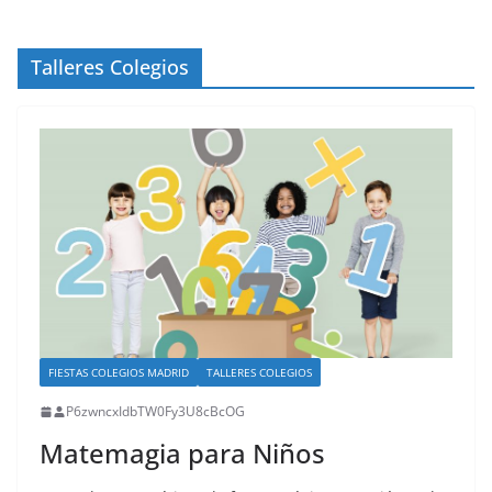
Talleres Colegios
FIESTAS COLEGIOS MADRID
TALLERES COLEGIOS
P6zwncxIdbTW0Fy3U8cBcOG
Matemagia para Niños