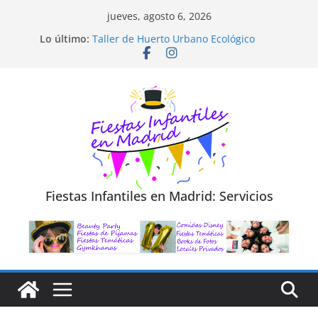
Saltar
jueves, agosto 6, 2026
al
Diseño de Moda y Reciclaje de Prendas
Lo último:
Taller de Huerto Urbano Ecológico
contenido
TALLER FOTOGRAFÍA LA NATURALEZA
Cluedo Virtual para Niños
Trivial Virtual para niños
Fiestas Infantiles en Madrid: Servicios