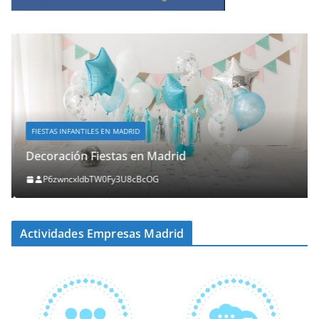
FIESTAS INFANTILES EN MADRID
Decoración Fiestas en Madrid
P6zwncxIdbTW0Fy3U8cBcOG
Actividades Empresas Madrid