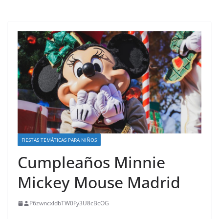
FIESTAS TEMÁTICAS PARA NIÑOS
Cumpleaños Minnie
Mickey Mouse Madrid
P6zwncxIdbTW0Fy3U8cBcOG