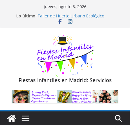
Saltar
jueves, agosto 6, 2026
al
Diseño de Moda y Reciclaje de Prendas
Lo último:
Taller de Huerto Urbano Ecológico
contenido
TALLER FOTOGRAFÍA LA NATURALEZA
Cluedo Virtual para Niños
Trivial Virtual para niños
Fiestas Infantiles en Madrid: Servicios