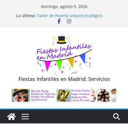
Saltar
domingo, agosto 9, 2026
al
Diseño de Moda y Reciclaje de Prendas
Lo último:
Taller de Huerto Urbano Ecológico
contenido
TALLER FOTOGRAFÍA LA NATURALEZA
Cluedo Virtual para Niños
Trivial Virtual para niños
Fiestas Infantiles en Madrid: Servicios