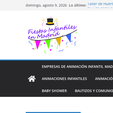
Saltar
Lo último:
Taller de Huer
domingo, agosto 9, 2026
al
TALLER FOTOG
Cluedo Virtual
contenido
Trivial Virtual
Diseño de Moda
EMPRESAS DE ANIMACIÓN INFANTIL MAD
ANIMACIONES INFANTILES
ANIMACIÓ
BABY SHOWER
BAUTIZOS Y COMUNI