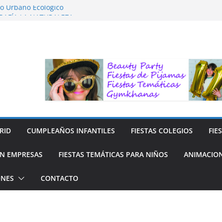
to Urbano Ecológico
RAFÍA LA NATURALEZA
 para Niños
 para niños
 y Reciclaje de Prendas
RID
CUMPLEAÑOS INFANTILES
FIESTAS COLEGIOS
FIE
N EMPRESAS
FIESTAS TEMÁTICAS PARA NIÑOS
ANIMACION
ONES
CONTACTO