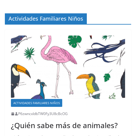
Actividades Familiares Niños
ACTIVIDADES FAMILIARES NIÑOS
P6zwncxIdbTW0Fy3U8cBcOG
¿Quién sabe más de animales?