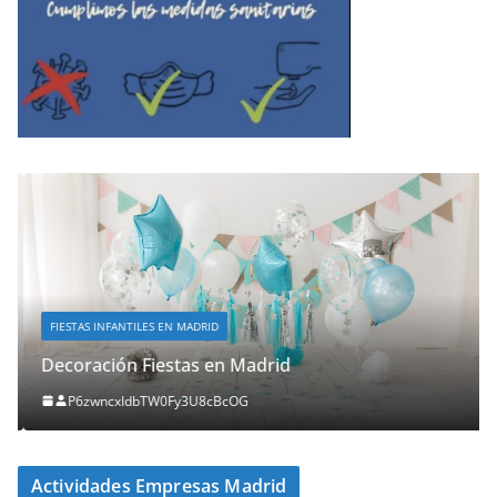
FIESTAS INFANTILES EN MADRID
Decoración Fiestas en Madrid
P6zwncxIdbTW0Fy3U8cBcOG
Actividades Empresas Madrid