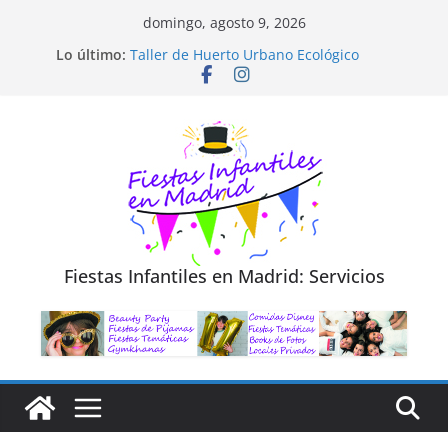
Saltar
domingo, agosto 9, 2026
Diseño de Moda y Reciclaje de Prendas
al
Lo último:
Taller de Huerto Urbano Ecológico
contenido
TALLER FOTOGRAFÍA LA NATURALEZA
Cluedo Virtual para Niños
Trivial Virtual para niños
Fiestas Infantiles en Madrid: Servicios