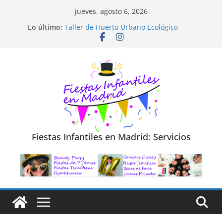
Saltar
jueves, agosto 6, 2026
al
Lo último:
Taller de Huerto Urbano Ecológico
contenido
TALLER FOTOGRAFÍA LA NATURALEZA
Cluedo Virtual para Niños
Trivial Virtual para niños
Diseño de Moda y Reciclaje de Prendas
Fiestas Infantiles en Madrid: Servicios