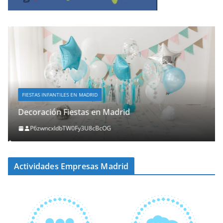
FIESTAS INFANTILES EN MADRID
Decoración Fiestas en Madrid
P6zwncxIdbTW0Fy3U8cBcOG
Actividades Empresas Madrid