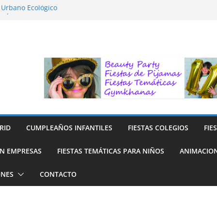
o Urbano Ecológico
AFÍA LA NATURALEZA
ara Niños
ara niños
y Reciclaje de Prendas
RID
CUMPLEAÑOS INFANTILES
FIESTAS COLEGIOS
FIE
N EMPRESAS
FIESTAS TEMÁTICAS PARA NIÑOS
ANIMACION
ONES
CONTACTO