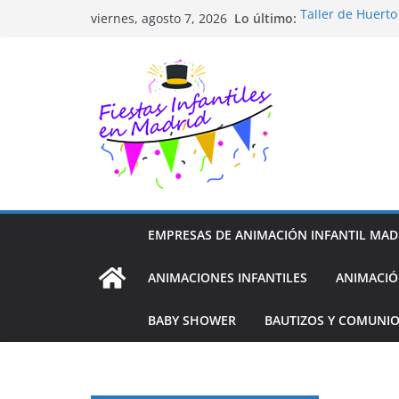
Saltar
Lo último:
Taller de Huert
viernes, agosto 7, 2026
al
TALLER FOTOGR
Cluedo Virtual p
contenido
Trivial Virtual p
Diseño de Moda 
EMPRESAS DE ANIMACIÓN INFANTIL MAD
ANIMACIONES INFANTILES
ANIMACIÓ
BABY SHOWER
BAUTIZOS Y COMUNI