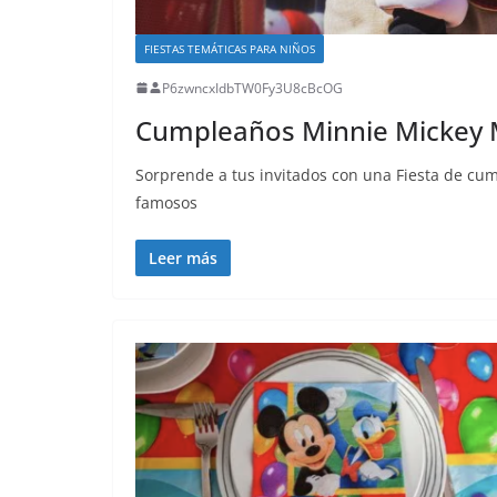
FIESTAS TEMÁTICAS PARA NIÑOS
P6zwncxIdbTW0Fy3U8cBcOG
Cumpleaños Minnie Mickey
Sorprende a tus invitados con una Fiesta de cu
famosos
Leer más