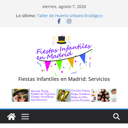
Saltar
viernes, agosto 7, 2026
al
Diseño de Moda y Reciclaje de Prendas
Lo último:
Taller de Huerto Urbano Ecológico
contenido
TALLER FOTOGRAFÍA LA NATURALEZA
Cluedo Virtual para Niños
Trivial Virtual para niños
Fiestas Infantiles en Madrid: Servicios