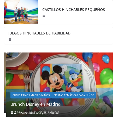
CASTILLOS HINCHABLES PEQUEÑOS
JUEGOS HINCHABLES DE HABILIDAD
CUMPLEAÑOS MADRID NIÑOS
FIESTAS TEMÁTICAS PARA NIÑOS
Brunch Disney en Madrid
P6zwncxIdbTW0Fy3U8cBcOG