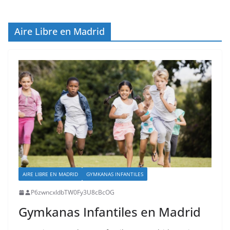
Aire Libre en Madrid
AIRE LIBRE EN MADRID
GYMKANAS INFANTILES
P6zwncxIdbTW0Fy3U8cBcOG
Gymkanas Infantiles en Madrid