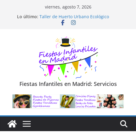
Saltar
viernes, agosto 7, 2026
al
Diseño de Moda y Reciclaje de Prendas
Lo último:
Taller de Huerto Urbano Ecológico
contenido
TALLER FOTOGRAFÍA LA NATURALEZA
Cluedo Virtual para Niños
Trivial Virtual para niños
Fiestas Infantiles en Madrid: Servicios