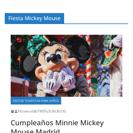
Fiesta Mickey Mouse
FIESTAS TEMÁTICAS PARA NIÑOS
P6zwncxIdbTW0Fy3U8cBcOG
Cumpleaños Minnie Mickey
Mouse Madrid