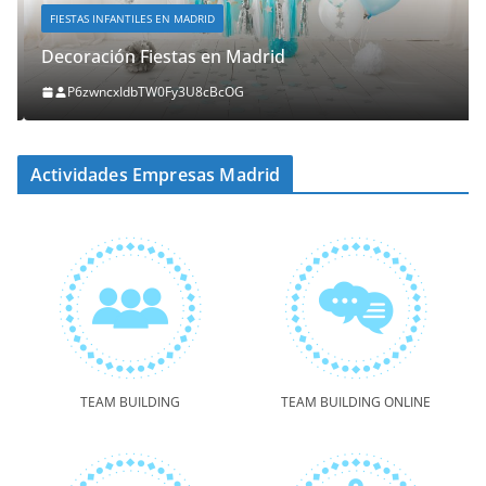
FIESTAS INFANTILES EN MADRID
Decoración Fiestas en Madrid
P6zwncxIdbTW0Fy3U8cBcOG
Actividades Empresas Madrid
TEAM BUILDING
TEAM BUILDING ONLINE