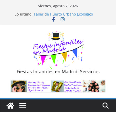
Saltar
viernes, agosto 7, 2026
al
Diseño de Moda y Reciclaje de Prendas
Lo último:
Taller de Huerto Urbano Ecológico
contenido
TALLER FOTOGRAFÍA LA NATURALEZA
Cluedo Virtual para Niños
Trivial Virtual para niños
Fiestas Infantiles en Madrid: Servicios