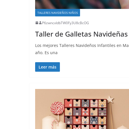
TALLERES NAVIDEÑOS NIÑOS
P6zwncxIdbTW0Fy3U8cBcOG
Taller de Galletas Navideñas
Los mejores Talleres Navideños Infantiles en M
año. Es una
Leer más