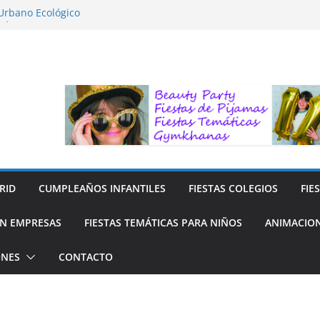
 Urbano Ecológico
FÍA LA NATURALEZA
ara Niños
ra niños
 Reciclaje de Prendas
RID
CUMPLEAÑOS INFANTILES
FIESTAS COLEGIOS
FIE
N EMPRESAS
FIESTAS TEMÁTICAS PARA NIÑOS
ANIMACION
ONES
CONTACTO