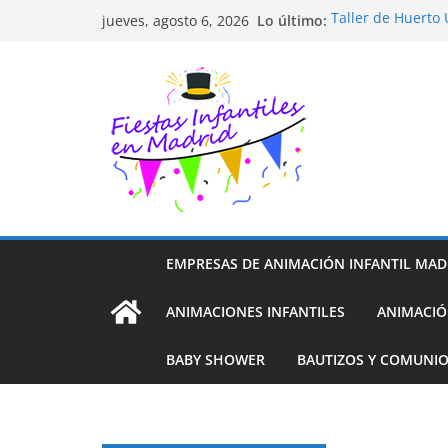
Saltar
Lo último:
Taller de Huerto
jueves, agosto 6, 2026
al
TALLER FOTOGRA
Cluedo Virtual p
contenido
Trivial Virtual pa
Diseño de Moda y
EMPRESAS DE ANIMACIÓN INFANTIL MAD
ANIMACIONES INFANTILES
ANIMACIÓ
BABY SHOWER
BAUTIZOS Y COMUNI