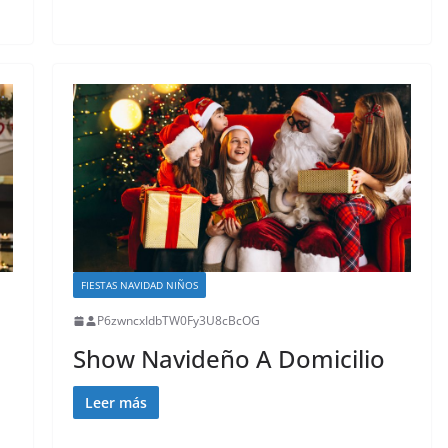
FIESTAS NAVIDAD NIÑOS
P6zwncxIdbTW0Fy3U8cBcOG
Show Navideño A Domicilio
Leer más