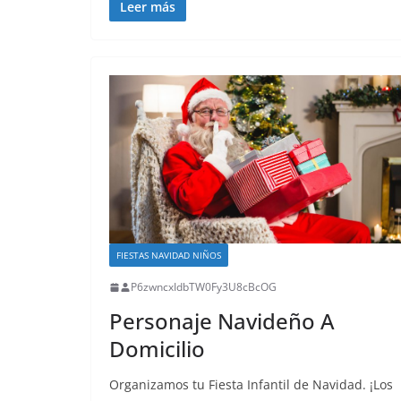
Leer más
FIESTAS NAVIDAD NIÑOS
P6zwncxIdbTW0Fy3U8cBcOG
Personaje Navideño A
Domicilio
Organizamos tu Fiesta Infantil de Navidad. ¡Los