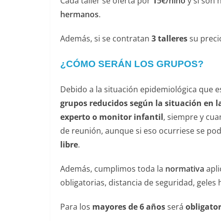
Cada taller se oferta por
1
5€/niño
y si son
hermanos
.
Además, si se contratan
3 talleres
su preci
¿CÓMO SERÁN LOS GRUPOS?
Debido a la situación epidemiológica que 
grupos reducidos según la situación en 
experto o monitor infantil
, siempre y cu
de reunión, aunque si eso ocurriese se pod
libre
.
Además, cumplimos toda la
normativa
apli
obligatorias, distancia de seguridad, geles 
Para los
mayores de 6 años
será
obligator