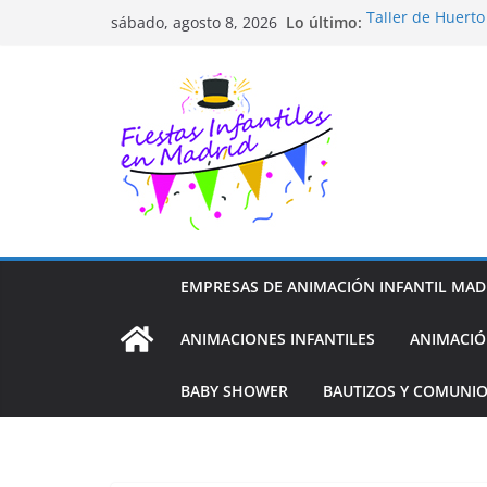
Saltar
Lo último:
Taller de Huert
sábado, agosto 8, 2026
al
TALLER FOTOGR
Cluedo Virtual p
contenido
Trivial Virtual p
Diseño de Moda 
EMPRESAS DE ANIMACIÓN INFANTIL MAD
ANIMACIONES INFANTILES
ANIMACIÓ
BABY SHOWER
BAUTIZOS Y COMUNI