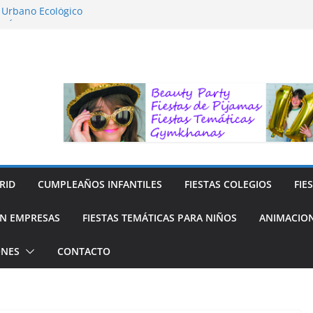
o Urbano Ecológico
AFÍA LA NATURALEZA
ara Niños
ara niños
y Reciclaje de Prendas
RID
CUMPLEAÑOS INFANTILES
FIESTAS COLEGIOS
FIE
N EMPRESAS
FIESTAS TEMÁTICAS PARA NIÑOS
ANIMACION
ONES
CONTACTO