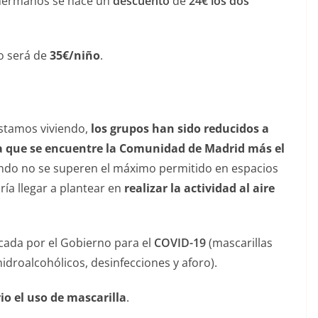
 hermanos se hace un
descuento
de
24€ los dos
o será de
35€/niño
.
estamos viviendo,
los grupos han sido reducidos a
la que se encuentre la Comunidad de Madrid más el
ando no se superen el máximo permitido en espacios
ría llegar a plantear en
realizar la actividad al aire
cada por el Gobierno para el
COVID-19
(mascarillas
hidroalcohólicos, desinfecciones y aforo).
io el uso de mascarilla
.