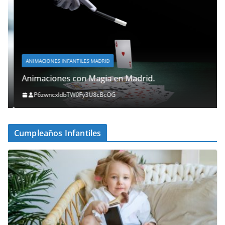
ANIMACIONES INFANTILES MADRID
Animaciones con Magia en Madrid.
P6zwncxIdbTW0Fy3U8cBcOG
Cumpleaños Infantiles