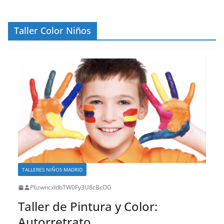
Taller Color Niños
TALLERES NIÑOS MADRID
P6zwncxIdbTW0Fy3U8cBcOG
Taller de Pintura y Color:
Autorretrato.