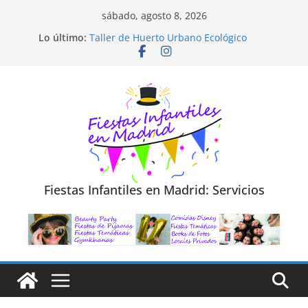
Saltar
sábado, agosto 8, 2026
al
Diseño de Moda y Reciclaje de Prendas
Lo último:
Taller de Huerto Urbano Ecológico
contenido
TALLER FOTOGRAFÍA LA NATURALEZA
Cluedo Virtual para Niños
Trivial Virtual para niños
Fiestas Infantiles en Madrid: Servicios