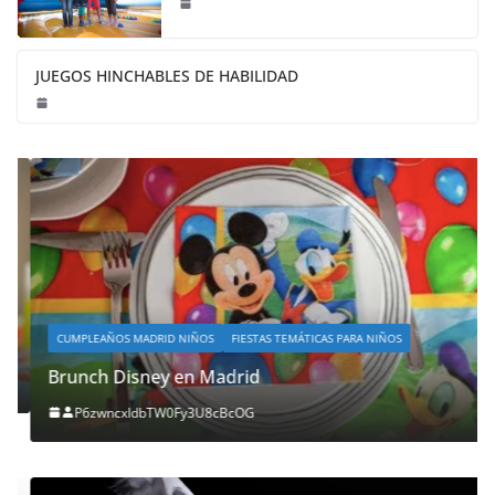
JUEGOS HINCHABLES DE HABILIDAD
CUMPLEAÑOS MADRID NIÑOS
FIESTAS TEMÁTICAS PARA NIÑOS
Brunch Disney en Madrid
P6zwncxIdbTW0Fy3U8cBcOG