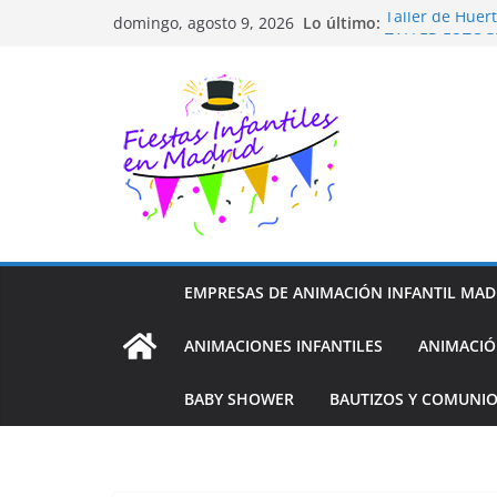
Saltar
Lo último:
Taller de Huer
domingo, agosto 9, 2026
al
TALLER FOTOG
Cluedo Virtual
contenido
Trivial Virtual
Diseño de Moda
EMPRESAS DE ANIMACIÓN INFANTIL MAD
ANIMACIONES INFANTILES
ANIMACIÓ
BABY SHOWER
BAUTIZOS Y COMUNI