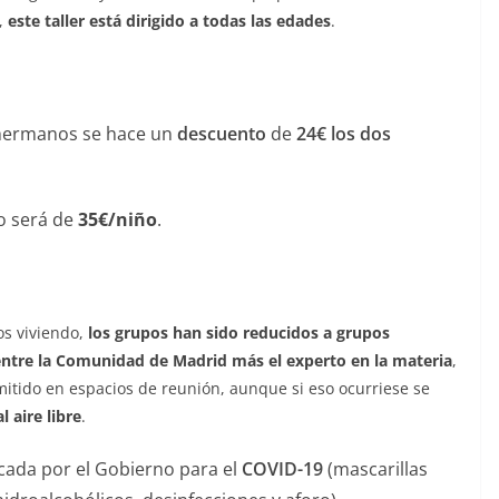
s,
este taller está dirigido a todas las edades
.
 hermanos se hace un
descuento
de
24€ los dos
o será de
35€/niño
.
os viviendo,
los grupos han sido reducidos a grupos
uentre la Comunidad de Madrid más el experto en la materia
,
tido en espacios de reunión, aunque si eso ocurriese se
l aire libre
.
cada por el Gobierno para el
COVID-19
(mascarillas