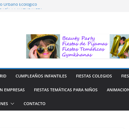
to Urbano Ecológico
RAFÍA LA NATURALEZA
 para Niños
 para niños
 y Reciclaje de Prendas
RID
CUMPLEAÑOS INFANTILES
FIESTAS COLEGIOS
FIE
N EMPRESAS
FIESTAS TEMÁTICAS PARA NIÑOS
ANIMACION
ONES
CONTACTO