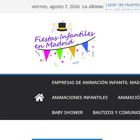
Saltar
Lo último:
Taller de Huert
viernes, agosto 7, 2026
al
TALLER FOTOGR
Cluedo Virtual p
contenido
Trivial Virtual p
Diseño de Moda 
EMPRESAS DE ANIMACIÓN INFANTIL MAD
ANIMACIONES INFANTILES
ANIMACIÓ
BABY SHOWER
BAUTIZOS Y COMUNI