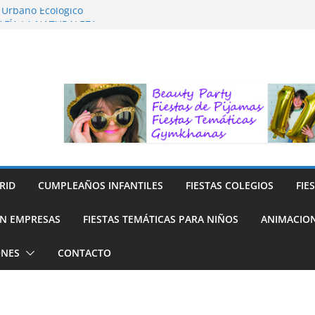
o Urbano Ecológico
AFÍA LA NATURALEZA
ara Niños
ara niños
y Reciclaje de Prendas
RID
CUMPLEAÑOS INFANTILES
FIESTAS COLEGIOS
FIE
N EMPRESAS
FIESTAS TEMÁTICAS PARA NIÑOS
ANIMACION
ONES
CONTACTO