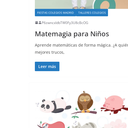
FIESTAS COLEGIOS MADRID
TALLERES COLEGIOS
P6zwncxIdbTW0Fy3U8cBcOG
Matemagia para Niños
Aprende matemáticas de forma mágica. ¿A quién
mejores trucos,
Leer más