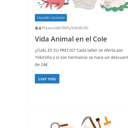
TALLERES COLEGIOS
P6zwncxIdbTW0Fy3U8cBcOG
Vida Animal en el Cole
¿CUÁL ES SU PRECIO? Cada taller se oferta por
15€/niño y si son hermanos se hace un descuen
de 24€
Leer más