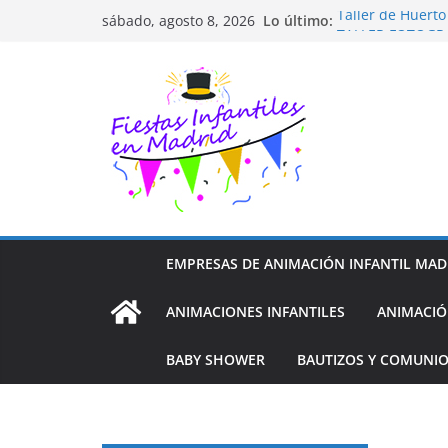
Saltar
Lo último:
Taller de Huert
sábado, agosto 8, 2026
al
TALLER FOTOGR
Cluedo Virtual p
contenido
Trivial Virtual p
Diseño de Moda 
EMPRESAS DE ANIMACIÓN INFANTIL MAD
ANIMACIONES INFANTILES
ANIMACIÓ
BABY SHOWER
BAUTIZOS Y COMUNI