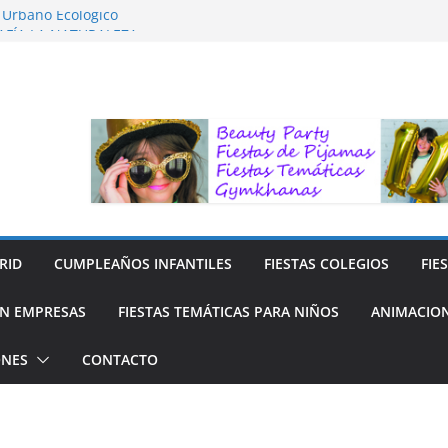
o Urbano Ecológico
AFÍA LA NATURALEZA
ara Niños
ara niños
y Reciclaje de Prendas
RID
CUMPLEAÑOS INFANTILES
FIESTAS COLEGIOS
FIE
N EMPRESAS
FIESTAS TEMÁTICAS PARA NIÑOS
ANIMACION
ONES
CONTACTO