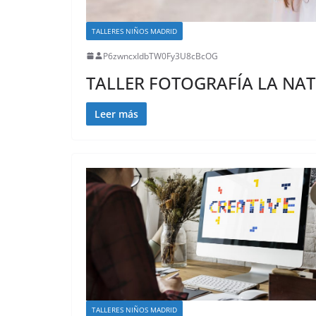
TALLERES NIÑOS MADRID
P6zwncxIdbTW0Fy3U8cBcOG
TALLER FOTOGRAFÍA LA NA
Leer más
TALLERES NIÑOS MADRID