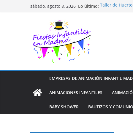
Saltar
Lo último:
Taller de Huert
sábado, agosto 8, 2026
al
TALLER FOTOGR
Cluedo Virtual p
contenido
Trivial Virtual p
Diseño de Moda 
EMPRESAS DE ANIMACIÓN INFANTIL MAD
ANIMACIONES INFANTILES
ANIMACIÓ
BABY SHOWER
BAUTIZOS Y COMUNI