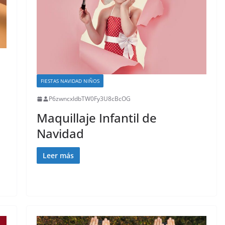
FIESTAS NAVIDAD NIÑOS
P6zwncxIdbTW0Fy3U8cBcOG
Maquillaje Infantil de
Navidad
Leer más