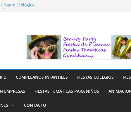
o Urbano Ecológico
AFÍA LA NATURALEZA
ara Niños
ara niños
y Reciclaje de Prendas
RID
CUMPLEAÑOS INFANTILES
FIESTAS COLEGIOS
FIE
N EMPRESAS
FIESTAS TEMÁTICAS PARA NIÑOS
ANIMACION
ONES
CONTACTO