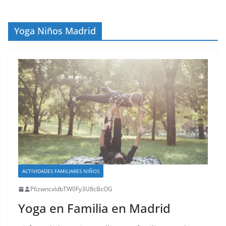
Yoga Niños Madrid
ACTIVIDADES FAMILIARES NIÑOS
P6zwncxIdbTW0Fy3U8cBcOG
Yoga en Familia en Madrid