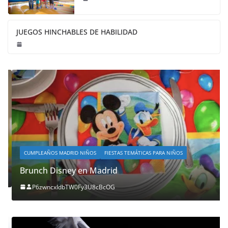
JUEGOS HINCHABLES DE HABILIDAD
CUMPLEAÑOS MADRID NIÑOS
FIESTAS TEMÁTICAS PARA NIÑOS
Brunch Disney en Madrid
P6zwncxIdbTW0Fy3U8cBcOG