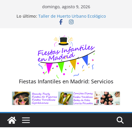
Saltar
domingo, agosto 9, 2026
al
Diseño de Moda y Reciclaje de Prendas
Lo último:
Taller de Huerto Urbano Ecológico
contenido
TALLER FOTOGRAFÍA LA NATURALEZA
Cluedo Virtual para Niños
Trivial Virtual para niños
Fiestas Infantiles en Madrid: Servicios