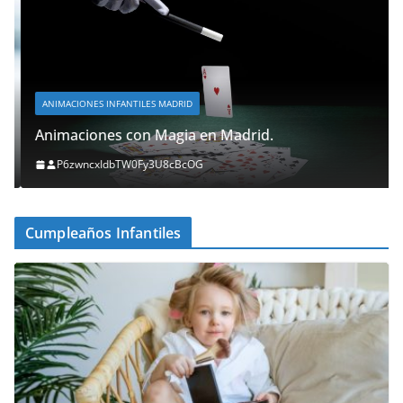
ANIMACIONES INFANTILES MADRID
Animaciones con Magia en Madrid.
P6zwncxIdbTW0Fy3U8cBcOG
Cumpleaños Infantiles