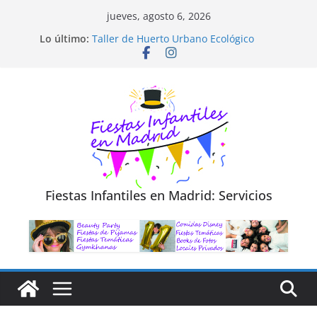
Saltar
jueves, agosto 6, 2026
Diseño de Moda y Reciclaje de Prendas
al
Lo último:
Taller de Huerto Urbano Ecológico
contenido
TALLER FOTOGRAFÍA LA NATURALEZA
Cluedo Virtual para Niños
Trivial Virtual para niños
Fiestas Infantiles en Madrid: Servicios