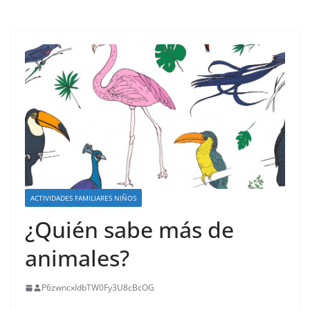
ACTIVIDADES FAMILIARES NIÑOS
¿Quién sabe más de
animales?
P6zwncxIdbTW0Fy3U8cBcOG