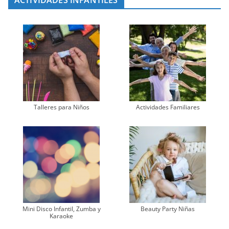
ACTIVIDADES INFANTILES
Talleres para Niños
Actividades Familiares
Mini Disco Infantil, Zumba y
Beauty Party Niñas
Karaoke