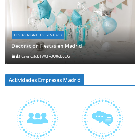
FIESTAS INFANTILES EN MADRID
Decoración Fiestas en Madrid
P6zwncxIdbTW0Fy3U8cBcOG
Actividades Empresas Madrid