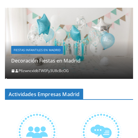
FIESTAS INFANTILES EN MADRID
Decoración Fiestas en Madrid
P6zwncxIdbTW0Fy3U8cBcOG
Actividades Empresas Madrid