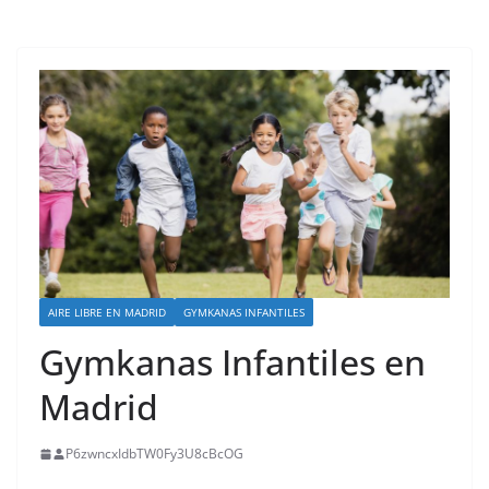
AIRE LIBRE EN MADRID
GYMKANAS INFANTILES
Gymkanas Infantiles en
Madrid
P6zwncxIdbTW0Fy3U8cBcOG