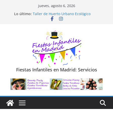
Saltar
jueves, agosto 6, 2026
al
Diseño de Moda y Reciclaje de Prendas
Lo último:
Taller de Huerto Urbano Ecológico
contenido
TALLER FOTOGRAFÍA LA NATURALEZA
Cluedo Virtual para Niños
Trivial Virtual para niños
Fiestas Infantiles en Madrid: Servicios