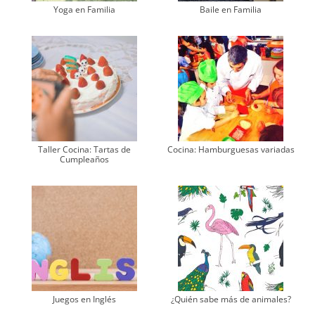
Yoga en Familia
Baile en Familia
Taller Cocina: Tartas de
Cocina: Hamburguesas variadas
Cumpleaños
Juegos en Inglés
¿Quién sabe más de animales?