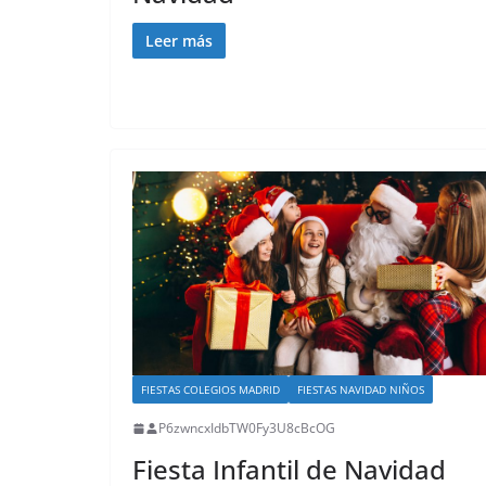
Leer más
FIESTAS COLEGIOS MADRID
FIESTAS NAVIDAD NIÑOS
P6zwncxIdbTW0Fy3U8cBcOG
Fiesta Infantil de Navidad