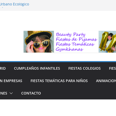
 Urbano Ecológico
FÍA LA NATURALEZA
ara Niños
ra niños
 Reciclaje de Prendas
RID
CUMPLEAÑOS INFANTILES
FIESTAS COLEGIOS
FIE
N EMPRESAS
FIESTAS TEMÁTICAS PARA NIÑOS
ANIMACION
ONES
CONTACTO