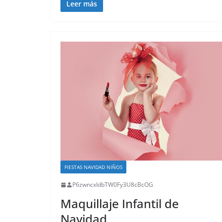
Leer más
FIESTAS NAVIDAD NIÑOS
P6zwncxIdbTW0Fy3U8cBcOG
Maquillaje Infantil de
Navidad