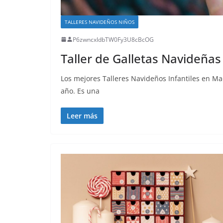
TALLERES NAVIDEÑOS NIÑOS
P6zwncxIdbTW0Fy3U8cBcOG
Taller de Galletas Navideñas
Los mejores Talleres Navideños Infantiles en M
año. Es una
Leer más