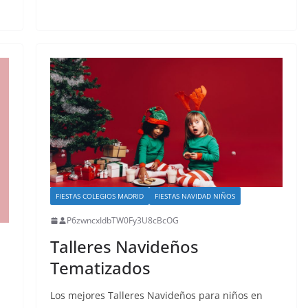
FIESTAS COLEGIOS MADRID
FIESTAS NAVIDAD NIÑOS
P6zwncxIdbTW0Fy3U8cBcOG
Talleres Navideños
Tematizados
Los mejores Talleres Navideños para niños en