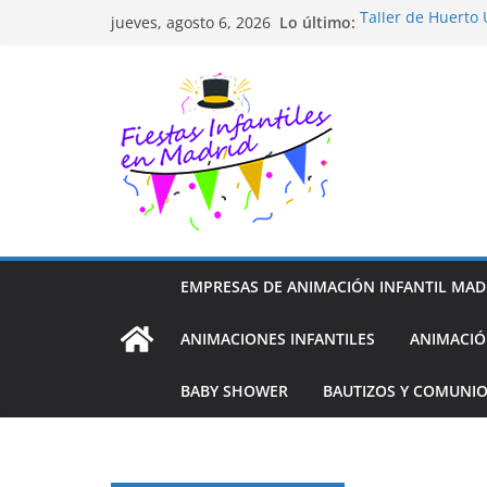
Saltar
Lo último:
Taller de Huerto
jueves, agosto 6, 2026
al
TALLER FOTOGRA
Cluedo Virtual p
contenido
Trivial Virtual pa
Diseño de Moda y
EMPRESAS DE ANIMACIÓN INFANTIL MAD
ANIMACIONES INFANTILES
ANIMACIÓ
BABY SHOWER
BAUTIZOS Y COMUNI