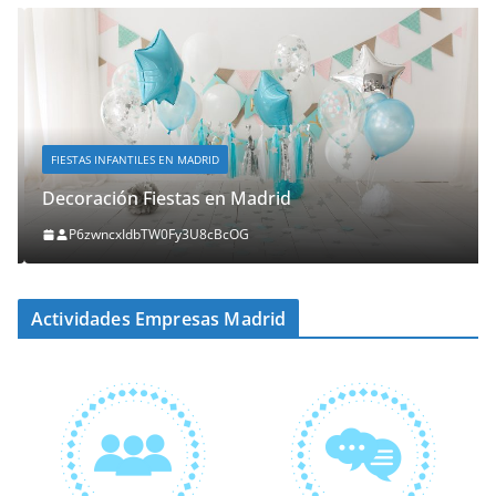
FIESTAS INFANTILES EN MADRID
Decoración Fiestas en Madrid
P6zwncxIdbTW0Fy3U8cBcOG
Actividades Empresas Madrid