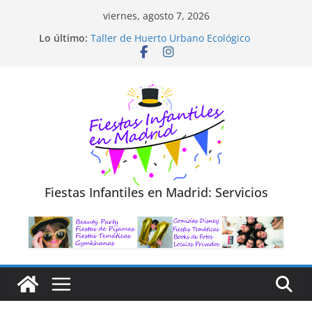
Saltar
viernes, agosto 7, 2026
al
Lo último:
Taller de Huerto Urbano Ecológico
contenido
TALLER FOTOGRAFÍA LA NATURALEZA
Cluedo Virtual para Niños
Trivial Virtual para niños
Diseño de Moda y Reciclaje de Prendas
Fiestas Infantiles en Madrid: Servicios