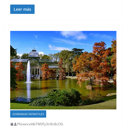
Leer más
GYMKANAS INFANTILES
P6zwncxIdbTW0Fy3U8cBcOG