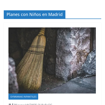
Planes con Niños en Madrid
GYMKANAS INFANTILES
P6zwncxIdbTW0Fy3U8cBcOG