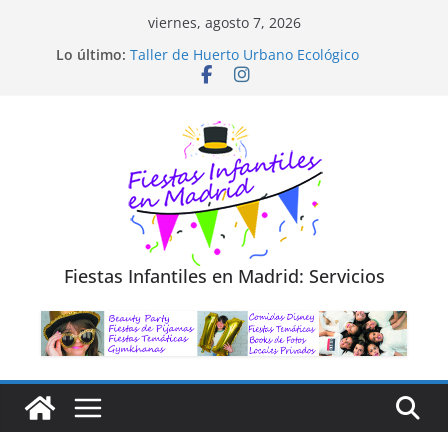
Saltar
viernes, agosto 7, 2026
Diseño de Moda y Reciclaje de Prendas
al
Lo último:
Taller de Huerto Urbano Ecológico
contenido
TALLER FOTOGRAFÍA LA NATURALEZA
Cluedo Virtual para Niños
Trivial Virtual para niños
Fiestas Infantiles en Madrid: Servicios