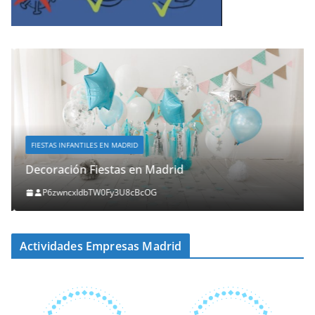
FIESTAS INFANTILES EN MADRID
Decoración Fiestas en Madrid
P6zwncxIdbTW0Fy3U8cBcOG
Actividades Empresas Madrid