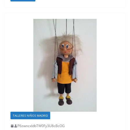
TALLERES NIÑOS MADRID
P6zwncxIdbTW0Fy3U8cBcOG