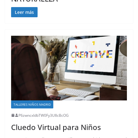
Leer más
TALLERES NIÑOS MADRID
P6zwncxIdbTW0Fy3U8cBcOG
Cluedo Virtual para Niños