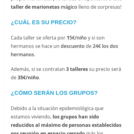
taller de marionetas
mágico
lleno de sorpresas!
¿CUÁL ES SU PRECIO?
Cada taller se oferta por
1
5€/niño
y si son
hermanos se hace un
descuento
de
24€ los dos
hermanos
.
Además, si se contratan
3 talleres
su precio será
de
35€/niño
.
¿CÓMO SERÁN LOS GRUPOS?
Debido a la
situación epidemiológica
que
estamos viviendo,
los grupos han sido
reducidos al máximo de personas establecidas
por reunión en espacio cerrado
más los