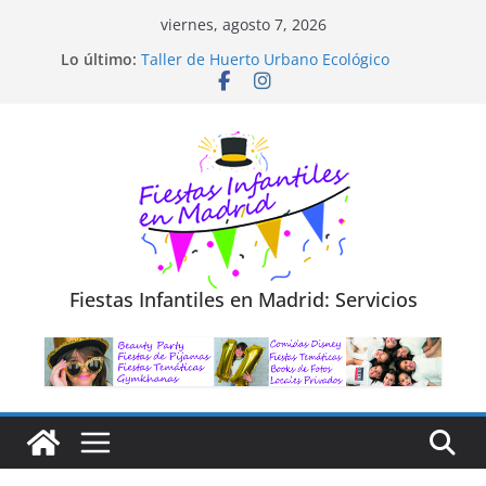
Saltar
viernes, agosto 7, 2026
al
Lo último:
Taller de Huerto Urbano Ecológico
contenido
TALLER FOTOGRAFÍA LA NATURALEZA
Cluedo Virtual para Niños
Trivial Virtual para niños
Diseño de Moda y Reciclaje de Prendas
Fiestas Infantiles en Madrid: Servicios