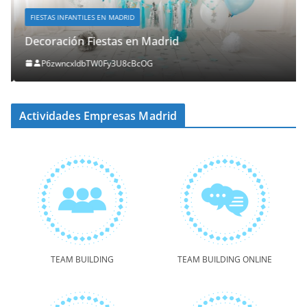
FIESTAS INFANTILES EN MADRID
Decoración Fiestas en Madrid
P6zwncxIdbTW0Fy3U8cBcOG
Actividades Empresas Madrid
TEAM BUILDING
TEAM BUILDING ONLINE