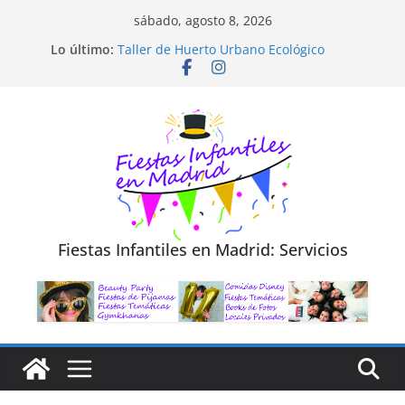
Saltar
sábado, agosto 8, 2026
Diseño de Moda y Reciclaje de Prendas
al
Lo último:
Taller de Huerto Urbano Ecológico
contenido
TALLER FOTOGRAFÍA LA NATURALEZA
Cluedo Virtual para Niños
Trivial Virtual para niños
Fiestas Infantiles en Madrid: Servicios