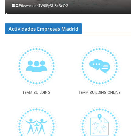
P6zwncxIdbTW0Fy3U8cBcOG
Actividades Empresas Madrid
TEAM BUILDING
TEAM BUILDING ONLINE