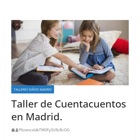
TALLERES NIÑOS MADRID
Taller de Cuentacuentos
en Madrid.
P6zwncxIdbTW0Fy3U8cBcOG