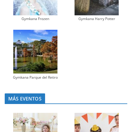
Gymkana Frozen
Gymkana Harry Potter
Gymkana Parque del Retiro
MÁS EVENTOS