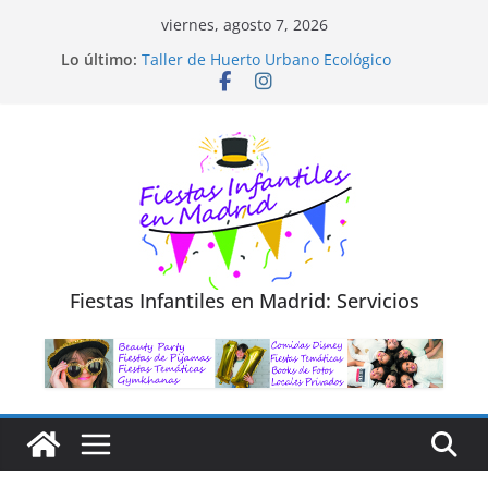
Saltar
viernes, agosto 7, 2026
Diseño de Moda y Reciclaje de Prendas
al
Lo último:
Taller de Huerto Urbano Ecológico
contenido
TALLER FOTOGRAFÍA LA NATURALEZA
Cluedo Virtual para Niños
Trivial Virtual para niños
Fiestas Infantiles en Madrid: Servicios