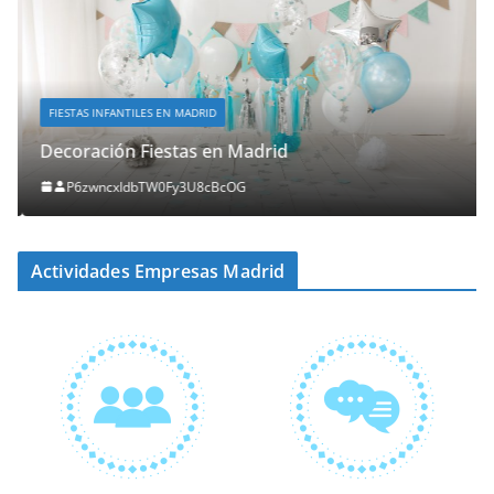
FIESTAS INFANTILES EN MADRID
Decoración Fiestas en Madrid
P6zwncxIdbTW0Fy3U8cBcOG
Actividades Empresas Madrid