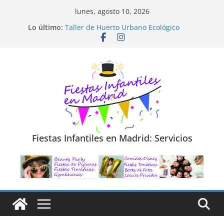
Saltar
lunes, agosto 10, 2026
Diseño de Moda y Reciclaje de Prendas
al
Lo último:
Taller de Huerto Urbano Ecológico
contenido
TALLER FOTOGRAFÍA LA NATURALEZA
Cluedo Virtual para Niños
Trivial Virtual para niños
Fiestas Infantiles en Madrid: Servicios