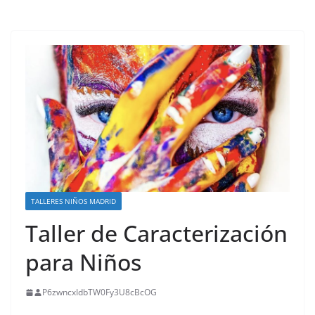
TALLERES NIÑOS MADRID
Taller de Caracterización
para Niños
P6zwncxIdbTW0Fy3U8cBcOG