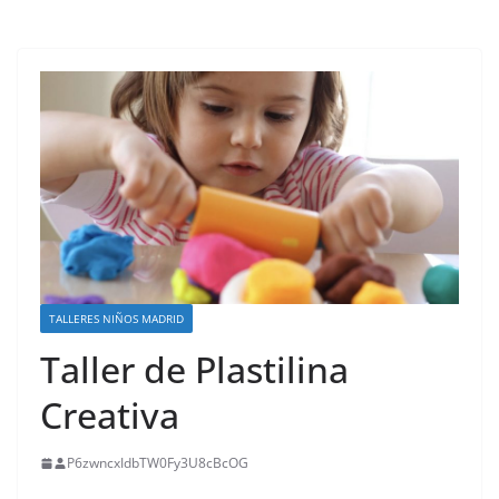
TALLERES NIÑOS MADRID
Taller de Plastilina
Creativa
P6zwncxIdbTW0Fy3U8cBcOG