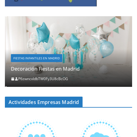
FIESTAS INFANTILES EN MADRID
Decoración Fiestas en Madrid
P6zwncxIdbTW0Fy3U8cBcOG
Actividades Empresas Madrid