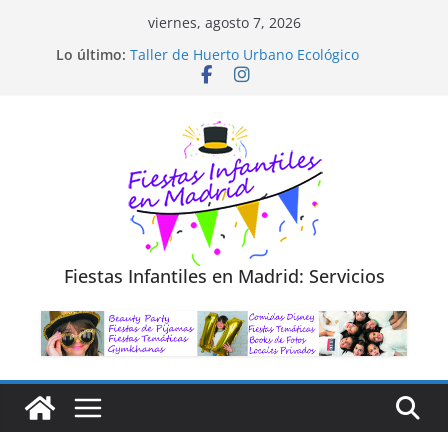
Saltar
viernes, agosto 7, 2026
al
Diseño de Moda y Reciclaje de Prendas
Lo último:
Taller de Huerto Urbano Ecológico
contenido
TALLER FOTOGRAFÍA LA NATURALEZA
Cluedo Virtual para Niños
Trivial Virtual para niños
Fiestas Infantiles en Madrid: Servicios