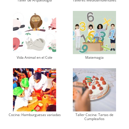
Taller de Arqueología
Talleres Medioambientales
Vida Animal en el Cole
Matemagia
Cocina: Hamburguesas variadas
Taller Cocina: Tartas de
Cumpleaños