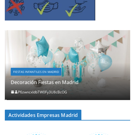
FIESTAS INFANTILES EN MADRID
Decoración Fiestas en Madrid
P6zwncxIdbTW0Fy3U8cBcOG
Actividades Empresas Madrid