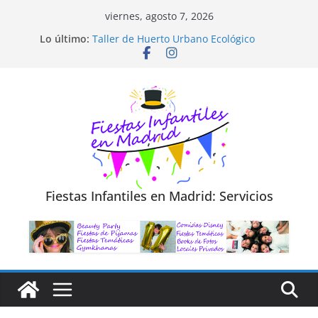
Saltar
viernes, agosto 7, 2026
al
Diseño de Moda y Reciclaje de Prendas
Lo último:
Taller de Huerto Urbano Ecológico
contenido
TALLER FOTOGRAFÍA LA NATURALEZA
Cluedo Virtual para Niños
Trivial Virtual para niños
Fiestas Infantiles en Madrid: Servicios