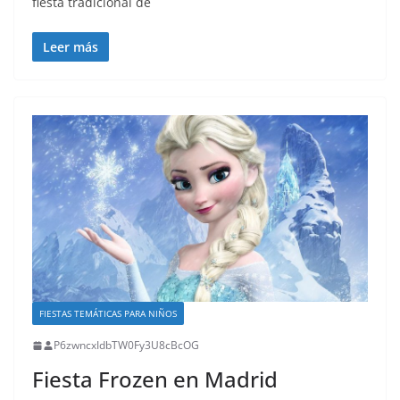
fiesta tradicional de
Leer más
FIESTAS TEMÁTICAS PARA NIÑOS
P6zwncxIdbTW0Fy3U8cBcOG
Fiesta Frozen en Madrid