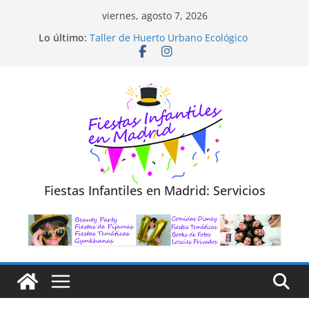
Saltar
viernes, agosto 7, 2026
al
Diseño de Moda y Reciclaje de Prendas
Lo último:
Taller de Huerto Urbano Ecológico
contenido
TALLER FOTOGRAFÍA LA NATURALEZA
Cluedo Virtual para Niños
Trivial Virtual para niños
Fiestas Infantiles en Madrid: Servicios