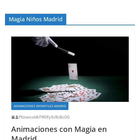
Magia Niños Madrid
ANIMACIONES INFANTILES MADRID
P6zwncxIdbTW0Fy3U8cBcOG
Animaciones con Magia en
Madrid.