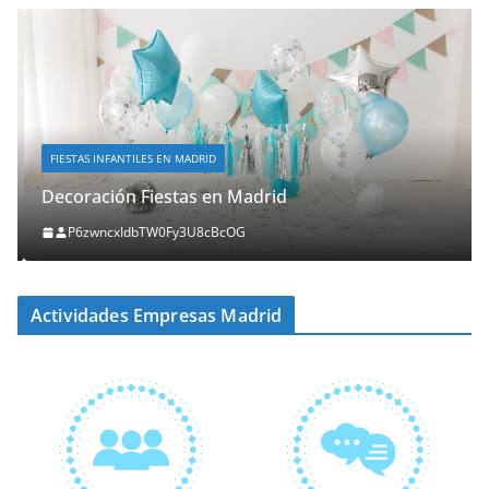
FIESTAS INFANTILES EN MADRID
Decoración Fiestas en Madrid
P6zwncxIdbTW0Fy3U8cBcOG
Actividades Empresas Madrid